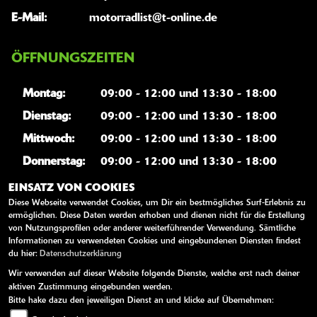
E-Mail:
motorradlist@t-online.de
ÖFFNUNGSZEITEN
Montag:
09:00 - 12:00 und 13:30 - 18:00
Dienstag:
09:00 - 12:00 und 13:30 - 18:00
Mittwoch:
09:00 - 12:00 und 13:30 - 18:00
Donnerstag:
09:00 - 12:00 und 13:30 - 18:00
Freitag:
09:00 - 12:00 und 13:30 - 18:00
EINSATZ VON COOKIES
Diese Webseite verwendet Cookies, um Dir ein bestmögliches Surf-Erlebnis zu
Samstag:
09:00 - 12:00
ermöglichen. Diese Daten werden erhoben und dienen nicht für die Erstellung
von Nutzungsprofilen oder anderer weiterführender Verwendung. Sämtliche
Sonntag:
geschlossen
Informationen zu verwendeten Cookies und eingebundenen Diensten findest
du hier:
Datenschutzerklärung
Wir verwenden auf dieser Website folgende Dienste, welche erst nach deiner
WEITERE LINKS
aktiven Zustimmung eingebunden werden.
Bitte hake dazu den jeweiligen Dienst an und klicke auf Übernehmen:
Kawasaki News