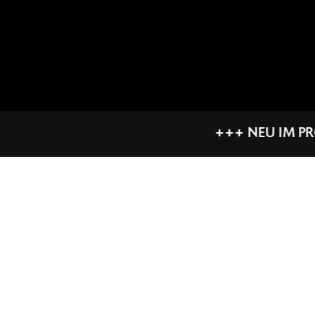
+++ NEU IM PROGRAMM *** KYMCO ROLLER