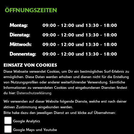
ÖFFNUNGSZEITEN
Montag:
09:00 - 12:00 und 13:30 - 18:00
Dienstag:
09:00 - 12:00 und 13:30 - 18:00
Mittwoch:
09:00 - 12:00 und 13:30 - 18:00
Donnerstag:
09:00 - 12:00 und 13:30 - 18:00
Freitag:
09:00 - 12:00 und 13:30 - 18:00
EINSATZ VON COOKIES
Diese Webseite verwendet Cookies, um Dir ein bestmögliches Surf-Erlebnis zu
Samstag:
09:00 - 12:00
ermöglichen. Diese Daten werden erhoben und dienen nicht für die Erstellung
von Nutzungsprofilen oder anderer weiterführender Verwendung. Sämtliche
Sonntag:
geschlossen
Informationen zu verwendeten Cookies und eingebundenen Diensten findest
du hier:
Datenschutzerklärung
Wir verwenden auf dieser Website folgende Dienste, welche erst nach deiner
WEITERE LINKS
aktiven Zustimmung eingebunden werden.
Bitte hake dazu den jeweiligen Dienst an und klicke auf Übernehmen:
Kawasaki News
Google Analytics
Kawasaki Handbücher
Google Maps und Youtube
Kawasaki Bekleidung