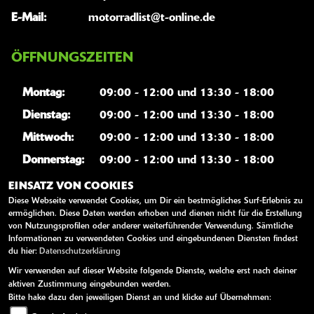
E-Mail:
motorradlist@t-online.de
ÖFFNUNGSZEITEN
Montag:
09:00 - 12:00 und 13:30 - 18:00
Dienstag:
09:00 - 12:00 und 13:30 - 18:00
Mittwoch:
09:00 - 12:00 und 13:30 - 18:00
Donnerstag:
09:00 - 12:00 und 13:30 - 18:00
Freitag:
09:00 - 12:00 und 13:30 - 18:00
EINSATZ VON COOKIES
Diese Webseite verwendet Cookies, um Dir ein bestmögliches Surf-Erlebnis zu
Samstag:
09:00 - 12:00
ermöglichen. Diese Daten werden erhoben und dienen nicht für die Erstellung
von Nutzungsprofilen oder anderer weiterführender Verwendung. Sämtliche
Sonntag:
geschlossen
Informationen zu verwendeten Cookies und eingebundenen Diensten findest
du hier:
Datenschutzerklärung
Wir verwenden auf dieser Website folgende Dienste, welche erst nach deiner
WEITERE LINKS
aktiven Zustimmung eingebunden werden.
Bitte hake dazu den jeweiligen Dienst an und klicke auf Übernehmen:
Kawasaki News